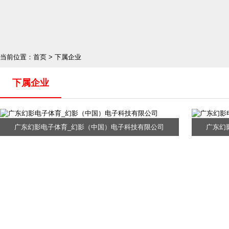
当前位置：首页 > 下属企业
下属企业
广东幻影电子体育_幻影（中国）电子科技有限公司
广东幻