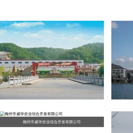
梅州市威利邦电子科技有限公司
梅州市威华农业综合开发有限公司