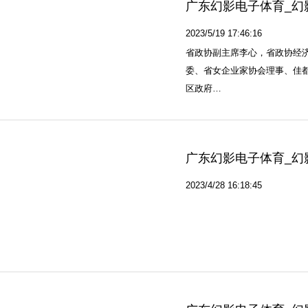
广东幻影电子体育_幻
2023/5/19 17:46:16
省政协副主席李心，省政协经
委、省女企业家协会理事、佳
区政府…
广东幻影电子体育_幻
2023/4/28 16:18:45