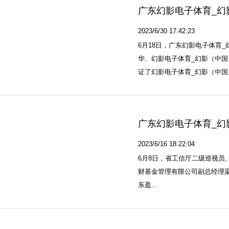
广东幻影电子体育_幻
2023/6/30 17:42:23
6月18日，广东幻影电子体育
华、幻影电子体育_幻影（中
证了幻影电子体育_幻影（中
广东幻影电子体育_幻
2023/6/16 18:22:04
6月8日，省工信厅二级巡视
财基金管理有限公司副总经理
东盈…